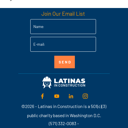
Join Our Email List
____________________________________________________________________________
Latinas in Construction is a 501(c)(3)
©2026 -
public charity based in Washington D.C.
(571) 332-0083 -