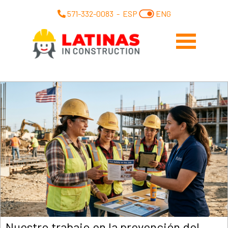
571-332-0083
-
ESP
ENG
Nuestro trabajo en la prevención del