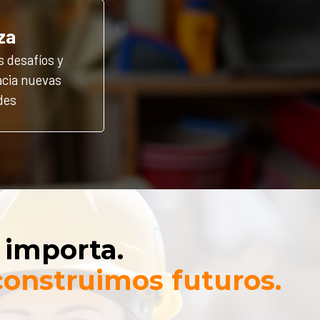
za
 desafíos y
acia nuevas
des
 importa.
onstruimos futuros.