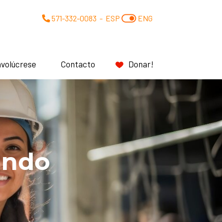
571-332-0083
-
ESP
ENG
nvolúcrese
Contacto
Donar!
ucción es femenino
ndustria.