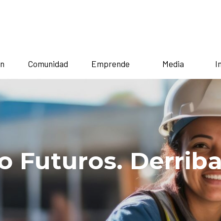
n
Comunidad
Emprende
Media
I
turo de la constr
an una oportunidad para ingresar a la i